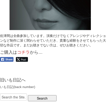
佐津間は全曲参加しています。演奏だけでなくアレンジやディレクショ
ンなど制作に深く関わらせていただき、貴重な経験をさせてもらった大
切な作品です。まだお聴きでない方は、ぜひお聴きください。
ご購入は
コチラ
から…
Post
Share
旧いも日記へ
いも日記(back number)
Search
for: