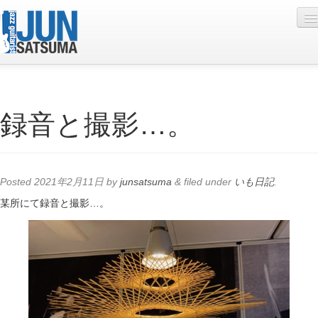
Profile
録音と撮影…。
Live Schedule
Discography
Diary
Posted
2021年2月11日
by
junsatsuma
&
filed under
いも日記
.
Photo
某所にて録音と撮影…。
Contact
YouTube
Online Lesson