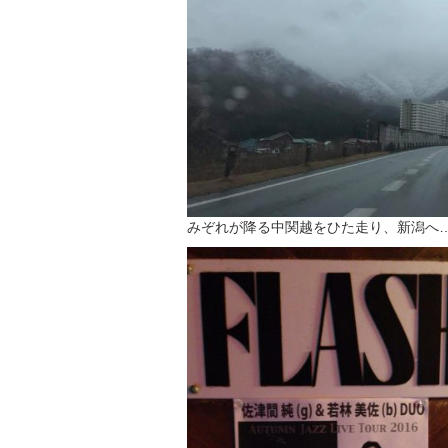
みぞれが降る中関越をひた走り、新潟へ…