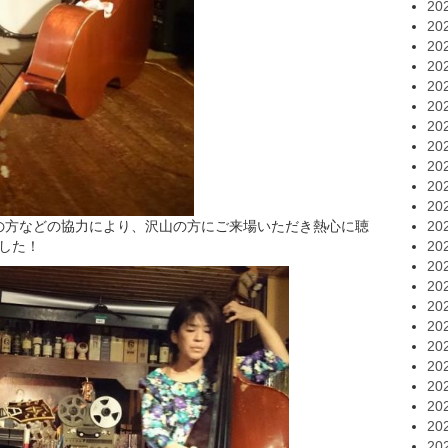
20
20
20
20
20
20
20
20
20
20
20
の方などの協力により、沢山の方にご来場いただき熱心に聴
20
した！
20
20
20
20
20
20
20
20
20
20
20