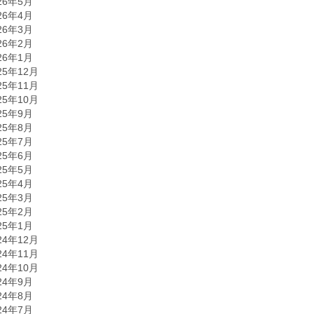
26年5月
26年4月
26年3月
26年2月
26年1月
25年12月
25年11月
25年10月
25年9月
25年8月
25年7月
25年6月
25年5月
25年4月
25年3月
25年2月
25年1月
24年12月
24年11月
24年10月
24年9月
24年8月
24年7月