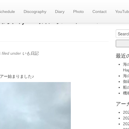
Schedule
Discography
Diary
Photo
Contact
YouTub
旧い
ー(初日)＠新潟ジャズフ
いも日記(
Search
for:
&
filed under
いも日記
.
最近
海の
Ha
海の
ツアー始まりました♪
御
船の
機
アー
20
20
20