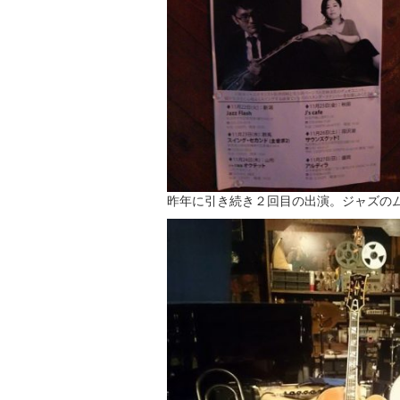
昨年に引き続き２回目の出演。ジャズの