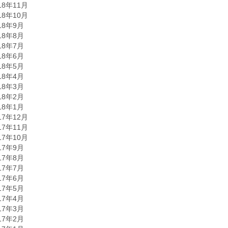
18年11月
18年10月
18年9月
18年8月
18年7月
18年6月
18年5月
18年4月
18年3月
18年2月
18年1月
17年12月
17年11月
17年10月
17年9月
17年8月
17年7月
17年6月
17年5月
17年4月
17年3月
17年2月