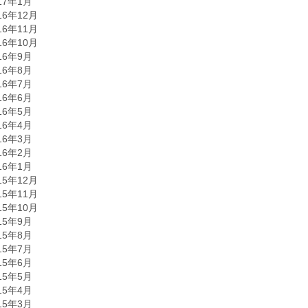
17年1月
16年12月
16年11月
16年10月
16年9月
16年8月
16年7月
16年6月
16年5月
16年4月
16年3月
16年2月
16年1月
15年12月
15年11月
15年10月
15年9月
15年8月
15年7月
15年6月
15年5月
15年4月
15年3月