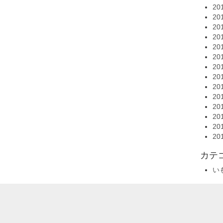
20
20
20
20
20
20
20
20
20
20
20
20
20
20
カテ
い