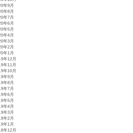
20年9月
20年8月
20年7月
20年6月
20年5月
20年4月
20年3月
20年2月
20年1月
19年12月
19年11月
19年10月
19年9月
19年8月
19年7月
19年6月
19年5月
19年4月
19年3月
19年2月
19年1月
18年12月