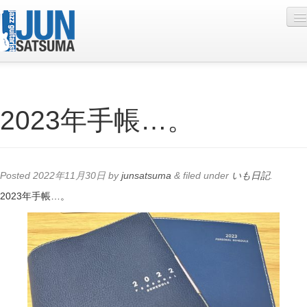
Profile
2023年手帳…。
Live Schedule
Discography
Diary
Posted
2022年11月30日
by
junsatsuma
&
filed under
いも日記
.
Photo
2023年手帳…。
Contact
YouTube
Online Lesson