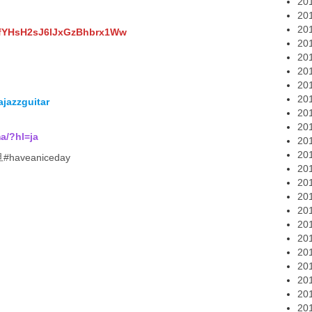
20
20
20
UCfYHsH2sJ6lJxGzBhbrx1Ww
20
20
20
20
20
jazzguitar
20
20
a/?hl=ja
20
20
旦
#haveaniceday
20
20
20
20
20
20
20
20
20
20
20