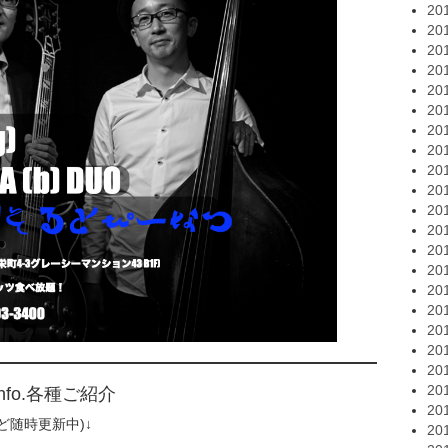
20
20
20
20
20
20
20
20
20
20
20
20
20
20
20
20
20
20
20
20
fo.各種ご紹介
20
ど随時更新中)↓
20