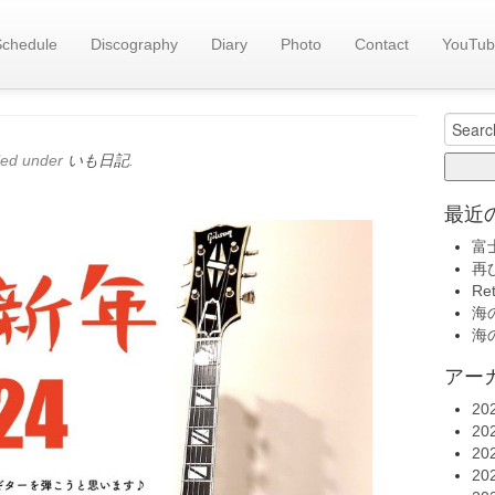
Schedule
Discography
Diary
Photo
Contact
YouTub
旧い
年！
いも日記(
Search
for:
led under
いも日記
.
最近
富
再
Re
海の
海の
アー
20
20
20
20