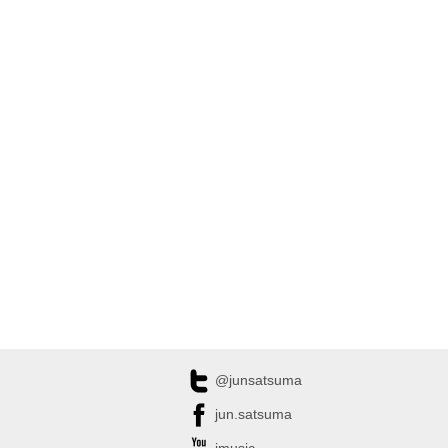
@junsatsuma
jun.satsuma
jmusic