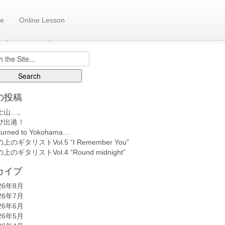
e
Online Lesson
も日記へ
back number)
の投稿
士山…。
び出港！
turned to Yokohama…
上のギタリストVol.5 “I Remember You”
上のギタリストVol.4 “Round midnight”
カイブ
26年8月
26年7月
26年6月
26年5月