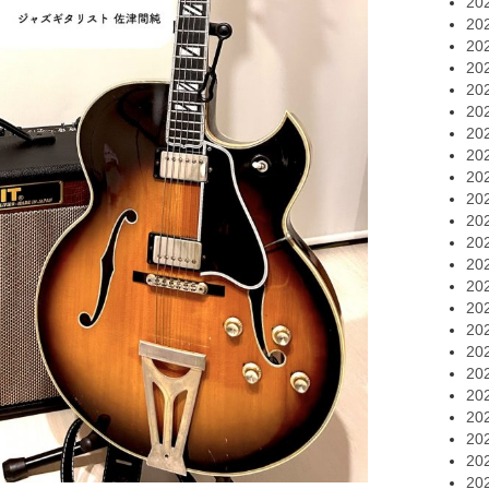
20
20
20
20
20
20
20
20
20
20
20
20
20
20
20
20
20
20
20
20
20
20
20