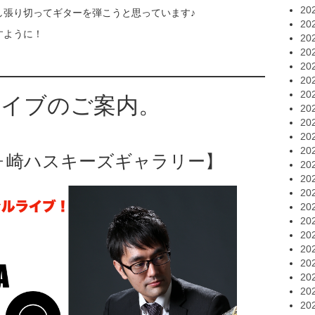
20
し張り切ってギターを弾こうと思っています♪
20
すように！
20
20
20
20
20
ライブのご案内。
20
20
20
20
茅ヶ崎ハスキーズギャラリー】
20
20
20
20
20
20
20
20
20
20
20