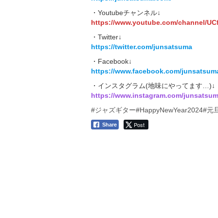
・Youtubeチャンネル↓
https://www.youtube.com/channel/
・Twitter↓
https://twitter.com/junsatsuma
・Facebook↓
https://www.facebook.com/junsatsuma
・インスタグラム(地味にやってます…)↓
https://www.instagram.com/junsatsum
#ジャズギター
#HappyNewYear2024
#元
Post
Share