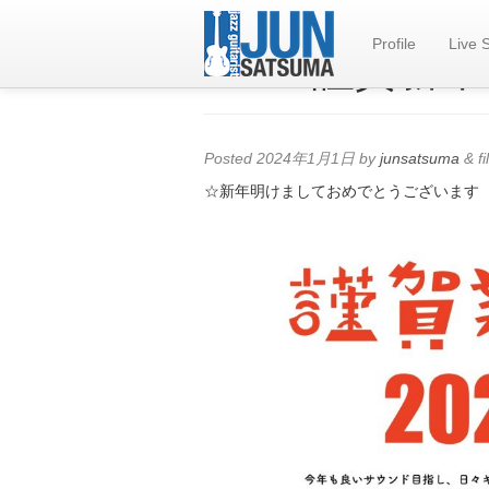
Profile
Live 
2024 謹賀新
Posted
2024年1月1日
by
junsatsuma
&
fi
☆新年明けましておめでとうございます