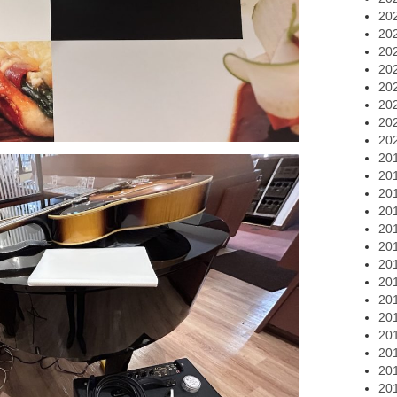
20
20
20
20
20
20
20
20
20
20
20
20
20
20
20
20
20
20
20
20
20
20