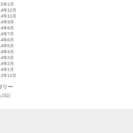
15年1月
14年12月
14年11月
14年9月
14年8月
14年7月
14年6月
14年5月
14年4月
14年3月
14年2月
14年1月
13年12月
ゴリー
も日記