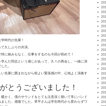
20
20
20
20
20
20
20
20
大学時代の先輩！
20
20
って久しぶりの共演。
20
で特に絡みもなく、仕事をするのも今回が初めて！
20
20
を学んだ同志という感じがあって、久々の再会し、一緒に演
20
でした。
20
しい先輩に囲まれながら程よい緊張感の中、心地よく演奏す
20
20
20
りがとうございました！
20
20
、暖かく、僕のサウンドをとても注意深く聴いて常にバンド
20
れました。感激でした。草平さんは学生時代から変わらずワ
20