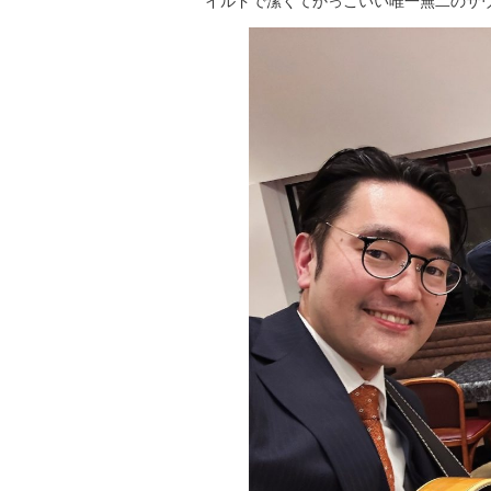
イルドで潔くてかっこいい唯一無二のサ