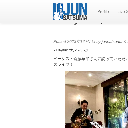
Profile
Live 
2Days＠サン
Posted
2023年12月7日
by
junsatsuma
&
2Days＠サンマルク…
ベーシスト斎藤草平さんに誘っていただい
ズライブ！