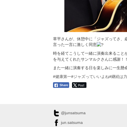
草平さんが、休憩中に「ジャズってさ、
言った一言に激しく同意
時を経てこうして一緒に演奏出来ること
を与えてくれたサンマルクさんに感謝！
また一緒に演奏する日を楽しみに一生懸
#健康第一
#ジャズっていいよね
#継続は
Post
Share
@junsatsuma
jun.satsuma