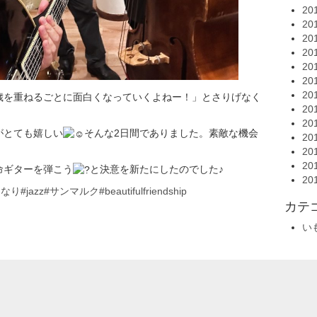
20
20
20
20
20
20
20
歳を重ねるごとに面白くなっていくよねー！」とさりげなく
20
20
がとても嬉しい
そんな2日間でありました。素敵な機会
20
！
20
20
命ギターを弾こう
と決意を新たにしたのでした♪
20
力なり
#jazz
#サンマルク
#beautifulfriendship
カテ
い