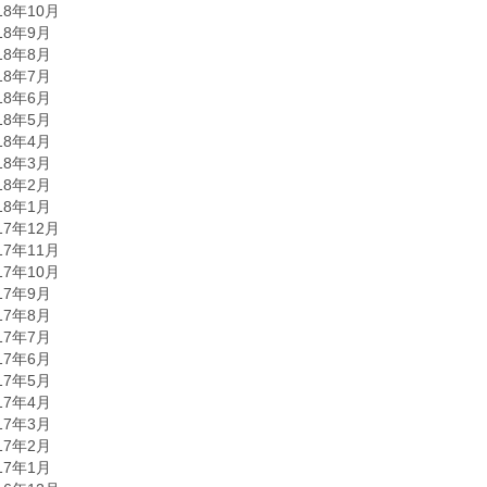
18年10月
18年9月
18年8月
18年7月
18年6月
18年5月
18年4月
18年3月
18年2月
18年1月
17年12月
17年11月
17年10月
17年9月
17年8月
17年7月
17年6月
17年5月
17年4月
17年3月
17年2月
17年1月