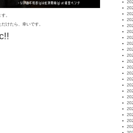
20
20
20
ます。
20
ただけたら、幸いです。
20
20
c!!
20
20
20
20
20
20
20
20
20
20
20
20
20
20
20
20
20