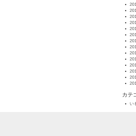
20
20
20
20
20
20
20
20
20
20
20
20
20
20
カテ
い