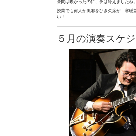
昼間は暖かったのに、夜は冷えましたね
授業でも何人か風邪をひき欠席が…寒暖
い！
５月の演奏スケジ