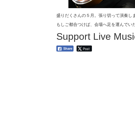
盛りだくさんの５月。張り切って演奏し
もしご都合つけば、会場へ足を運んでい
Support Live Musi
Post
Share