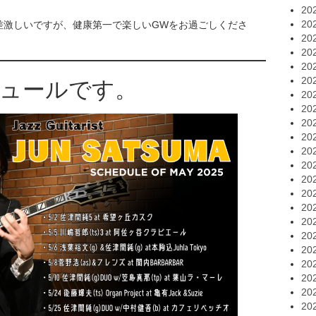
。
20
20
差激しいですが、健康第一で楽しいGWをお過ごしくださ
20
20
20
20
ュールです。
20
20
20
20
20
20
20
20
20
20
20
20
20
20
20
20