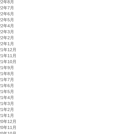
22年8月
22年7月
22年6月
22年5月
22年4月
22年3月
22年2月
22年1月
21年12月
21年11月
21年10月
21年9月
21年8月
21年7月
21年6月
21年5月
21年4月
21年3月
21年2月
21年1月
20年12月
20年11月
20年10月