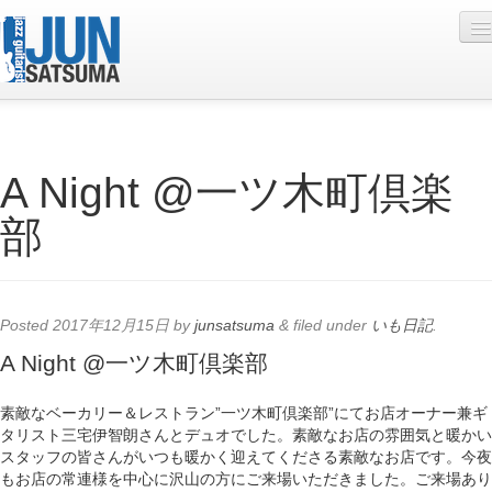
Profile
A Night @一ツ木町倶楽
Live Schedule
部
Discography
Diary
Photo
Posted
2017年12月15日
by
junsatsuma
&
filed under
いも日記
.
Contact
A Night @一ツ木町倶楽部
YouTube
素敵なベーカリー＆レストラン”一ツ木町倶楽部”にてお店オーナー兼ギ
タリスト三宅伊智朗さんとデュオでした。素敵なお店の雰囲気と暖かい
Online Lesson
スタッフの皆さんがいつも暖かく迎えてくださる素敵なお店です。今夜
もお店の常連様を中心に沢山の方にご来場いただきました。ご来場あり