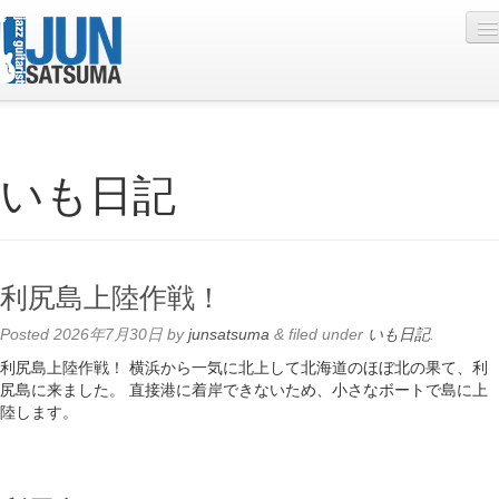
Profile
いも日記
Live Schedule
Discography
Diary
利尻島上陸作戦！
Photo
Posted
2026年7月30日
by
junsatsuma
&
filed under
いも日記
.
Contact
利尻島上陸作戦！ 横浜から一気に北上して北海道のほぼ北の果て、利
尻島に来ました。 直接港に着岸できないため、小さなボートで島に上
YouTube
陸します。
Online Lesson