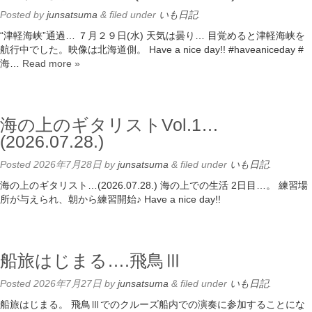
Posted
by
junsatsuma
&
filed under
いも日記
.
“津軽海峡”通過… ７月２９日(水) 天気は曇り… 目覚めると津軽海峡を
航行中でした。映像は北海道側。 Have a nice day!! #haveaniceday #
海…
Read more »
海の上のギタリストVol.1…
(2026.07.28.)
Posted
2026年7月28日
by
junsatsuma
&
filed under
いも日記
.
海の上のギタリスト…(2026.07.28.) 海の上での生活 2日目…。 練習場
所が与えられ、朝から練習開始♪ Have a nice day!!
船旅はじまる….飛鳥Ⅲ
Posted
2026年7月27日
by
junsatsuma
&
filed under
いも日記
.
船旅はじまる。 飛鳥Ⅲでのクルーズ船内での演奏に参加することにな