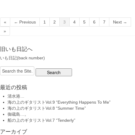
«
← Previous
1
2
3
4
5
6
7
Next →
»
旧いも日記へ
いも日記(back number)
Search
for:
最近の投稿
清水港…
海の上のギタリストVol.9 “Everything Happens To Me”
海の上のギタリストVol.8 “Summer Time”
御蔵島…。
船の上のギタリストVol.7 “Tenderly”
アーカイブ