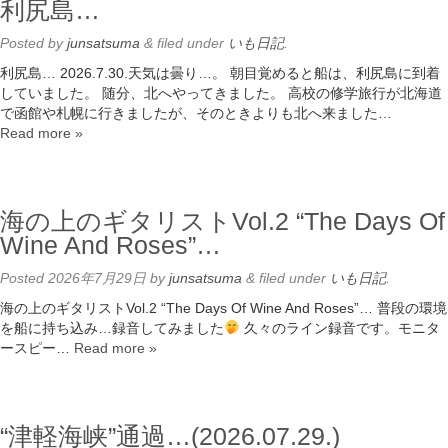
利尻島…
Posted
by
junsatsuma
&
filed under
いも日記
.
利尻島… 2026.7.30.天気は曇り…。 朝目覚めると船は、利尻島に到着
していました。 随分、北へやってきました。 高校の修学旅行が北海道
で函館や札幌に行きましたが、そのときよりも北へ来ました…
Read more »
海の上のギタリストVol.2 “The Days Of
Wine And Roses”…
Posted
2026年7月29日
by
junsatsuma
&
filed under
いも日記
.
海の上のギタリストVol.2 “The Days Of Wine And Roses”… 普段の環境
を船に持ち込み…録音してみました
久々のライン録音です。モニタ
ースピー…
Read more »
“津軽海峡”通過…(2026.07.29.)