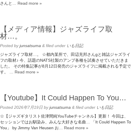
さんと…
Read more »
【メディア情報】ジャズライフ取
材…。
Posted
by
junsatsuma
&
filed under
いも日記
.
ジャズライフ取材…。 ☆都内某所で、田辺充邦さんgと雑誌ジャズライ
フの取材♪ 今、話題のNATS社製のアンプ各種を試奏させていただきま
した。 その特集記事が8月12日発売のジャズライフに掲載される予定で
す。 …
Read more »
【Youtube】It Could Happen To You…
Posted
2026年7月19日
by
junsatsuma
&
filed under
いも日記
.
☆【ジャズギタリスト佐津間純YouTubeチャンネル】更新！ 今回は、
セッションではお馴染み、みんな大好きな名曲… 「It Could Happen To
You」 by Jimmy Van Heusen お…
Read more »