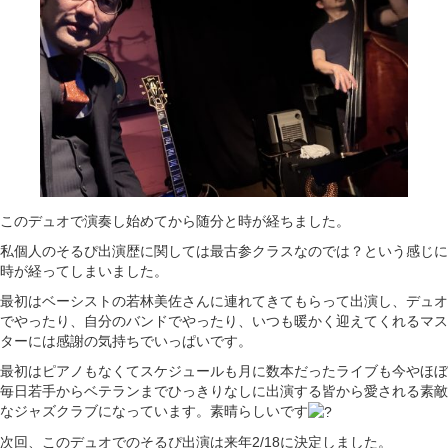
このデュオで演奏し始めてから随分と時が経ちました。
私個人のそるぴ出演歴に関しては最古参クラスなのでは？という感じに
時が経ってしまいました。
最初はベーシストの若林美佐さんに連れてきてもらって出演し、デュオ
でやったり、自分のバンドでやったり、いつも暖かく迎えてくれるマス
ターには感謝の気持ちでいっぱいです。
最初はピアノもなくてスケジュールも月に数本だったライブも今やほぼ
毎日若手からベテランまでひっきりなしに出演する皆から愛される素敵
なジャズクラブになっています。素晴らしいです
次回、このデュオでのそるぴ出演は来年2/18に決定しました。