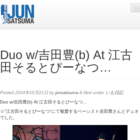
Profile
Duo w/吉田豊(b) At 江古
Live Schedule
田そるとぴーなつ…
Discography
Diary
Photo
Posted
2024年10月21日
by
junsatsuma
&
filed under
いも日記
.
Contact
Duo w/吉田豊(b) At 江古田そるとぴーなつ…
☆”江古田そるとぴーなつ”にて敬愛するベーシスト吉田豊さんとデュオ
YouTube
でした。
Online Lesson