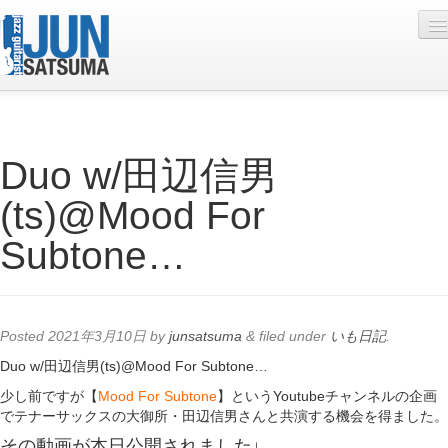
Profile
Duo w/田辺信男
Live Schedule
(ts)@Mood For
Discography
Subtone…
Diary
Photo
Contact
Posted
2021年3月10日
by
junsatsuma
&
filed under
いも日記
.
YouTube
Duo w/田辺信男(ts)@Mood For Subtone…
少し前ですが【
Mood For Subtone
】というYoutubeチャンネルの企画
Online Lesson
でテナーサックスの大御所・田辺信男さんと共演する機会を得ました。
その動画が本日公開されました↓