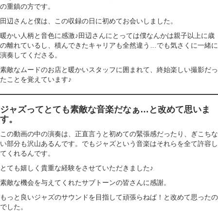
の重鎮の方です。
田辺さんと僕は、この収録の日に初めてお会いしました。
暖かい人柄と音色に感激♪田辺さんにとっては僕なんかは親子以上に歳
の離れているし、積んできたキャリアも全然違う…でも気さくに一緒に
演奏してくださる。
素敵なムードのお店と暖かいスタッフに囲まれて、終始楽しい撮影だっ
たことを覚えています♪
ジャズってとても素敵な音楽だなぁ…と改めて思いま
す。
この動画の中の演奏は、正直言うと初めての緊張感だったり、ぎこちな
い部分も沢山あるんです。でもジャズという音楽はそれらを全て許容し
てくれるんです。
とても嬉しく貴重な経験をさせていただきました♪
素敵な機会を与えてくれたサブトーンの皆さんに感謝。
もっと良いジャズのサウンドを目指して頑張らねば！と改めて思ったの
でした。