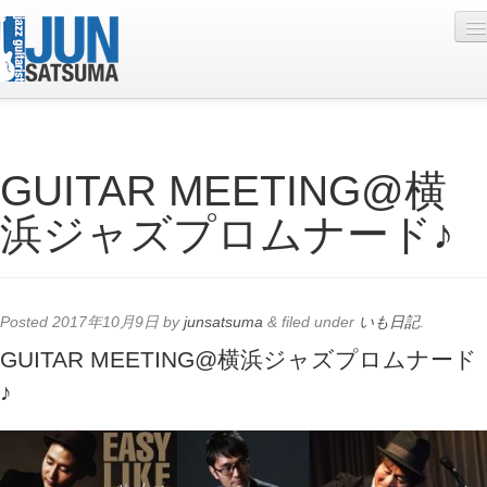
Profile
GUITAR MEETING@横
Live Schedule
浜ジャズプロムナード♪
Discography
Diary
Photo
Posted
2017年10月9日
by
junsatsuma
&
filed under
いも日記
.
Contact
GUITAR MEETING@横浜ジャズプロムナード
♪
YouTube
Online Lesson