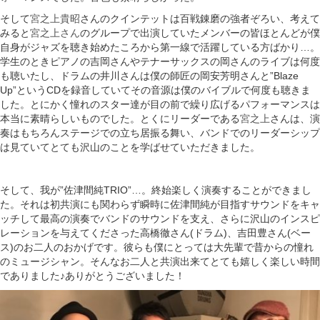
そして
宮之上貴昭
さんのクインテットは百戦錬磨の強者ぞろい、考えて
みると
宮之上さん
のグループで出演していたメンバーの皆ほとんどが僕
自身がジャズを聴き始めたころから第一線で活躍している方ばかり…。
学生のときピアノの吉岡さんやテナーサックスの岡さんのライブは何度
も聴いたし、ドラムの井川さんは僕の師匠の岡安芳明さんと”Blaze
Up”というCDを録音していてその音源は僕のバイブルで何度も聴きま
した。とにかく憧れのスター達が目の前で繰り広げるパフォーマンスは
本当に素晴らしいものでした。とくにリーダーである
宮之上
さんは、演
奏はもちろんステージでの立ち居振る舞い、バンドでのリーダーシップ
は見ていてとても沢山のことを学ばせていただきました。
そして、我が”佐津間純TRIO”…。終始楽しく演奏することができまし
た。それは初共演にも関わらず瞬時に佐津間純が目指すサウンドをキャ
ッチして最高の演奏でバンドのサウンドを支え、さらに沢山のインスピ
レーションを与えてくださった高橋徹さん(ドラム)、吉田豊さん(ベー
ス)のお二人のおかげです。彼らも僕にとっては大先輩で昔からの憧れ
のミュージシャン。そんなお二人と共演出来てとても嬉しく楽しい時間
でありました♪ありがとうございました！