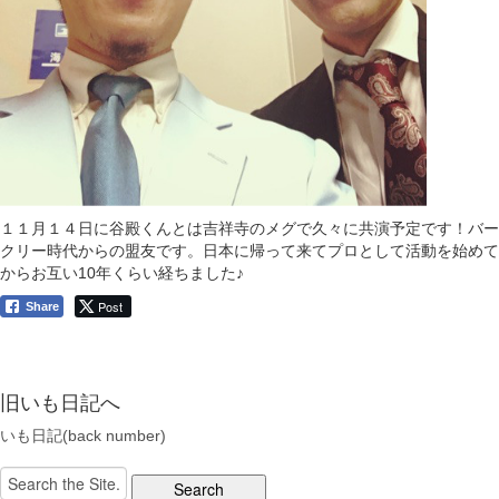
１１月１４日に谷殿くんとは吉祥寺のメグで久々に共演予定です！バー
クリー時代からの盟友です。日本に帰って来てプロとして活動を始めて
からお互い10年くらい経ちました♪
Post
Share
旧いも日記へ
いも日記(back number)
Search