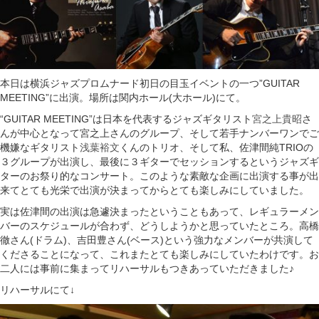
本日は横浜ジャズプロムナード初日の目玉イベントの一つ”GUITAR
MEETING”に出演。場所は関内ホール(大ホール)にて。
“GUITAR MEETING”は日本を代表するジャズギタリスト
宮之上貴昭
さ
んが中心となって宮之上さんのグループ、そして若手ナンバーワンでご
機嫌なギタリスト
浅葉裕文
くんのトリオ、そして私、佐津間純TRIOの
３グループが出演し、最後に３ギターでセッションするというジャズギ
ターのお祭り的なコンサート。このような素敵な企画に出演する事が出
来てとても光栄で出演が決まってからとても楽しみにしていました。
実は佐津間の出演は急遽決まったということもあって、レギュラーメン
バーのスケジュールが合わず、どうしようかと思っていたところ。高橋
徹さん(ドラム)、吉田豊さん(ベース)という強力なメンバーが共演して
くださることになって、これまたとても楽しみにしていたわけです。お
二人には事前に集まってリハーサルもつきあっていただきました♪
リハーサルにて↓