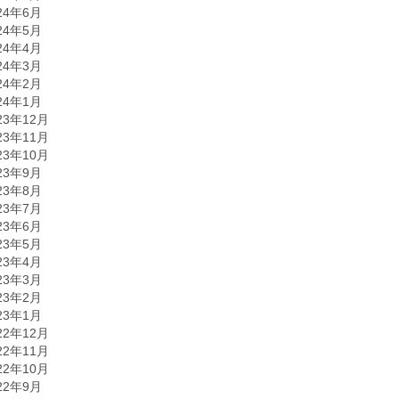
24年6月
24年5月
24年4月
24年3月
24年2月
24年1月
23年12月
23年11月
23年10月
23年9月
23年8月
23年7月
23年6月
23年5月
23年4月
23年3月
23年2月
23年1月
22年12月
22年11月
22年10月
22年9月