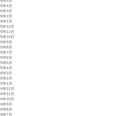
26年5月
26年4月
26年3月
26年2月
26年1月
25年12月
25年11月
25年10月
25年9月
25年8月
25年7月
25年6月
25年5月
25年4月
25年3月
25年2月
25年1月
24年12月
24年11月
24年10月
24年9月
24年8月
24年7月