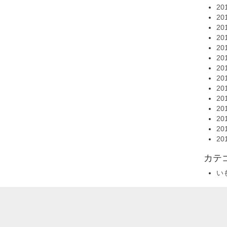
20
20
20
20
20
20
20
20
20
20
20
20
20
20
カテ
い