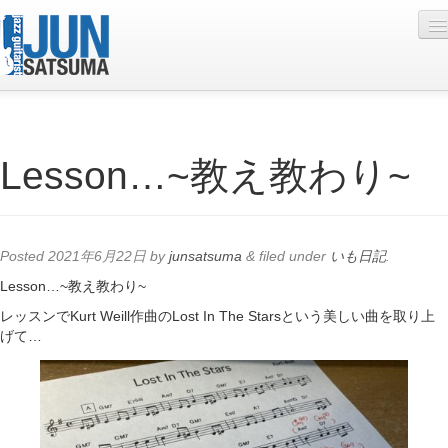
Profile
Lesson…~教え教わり~
Live Schedule
Discography
Diary
Posted
2021年6月22日
by
junsatsuma
&
filed under
いも日記
.
Photo
Lesson…~教え教わり~
レッスンでKurt Weill作曲のLost In The Starsという美しい曲を取り上
Contact
げて…
YouTube
Online Lesson