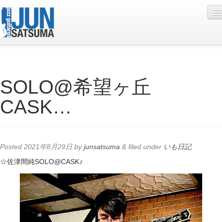
Profile
SOLO@希望ヶ丘
Live Schedule
CASK…
Discography
Diary
Photo
Posted
2021年8月29日
by
junsatsuma
&
filed under
いも日記
.
Contact
☆佐津間純SOLO@CASK♪
YouTube
Online Lesson