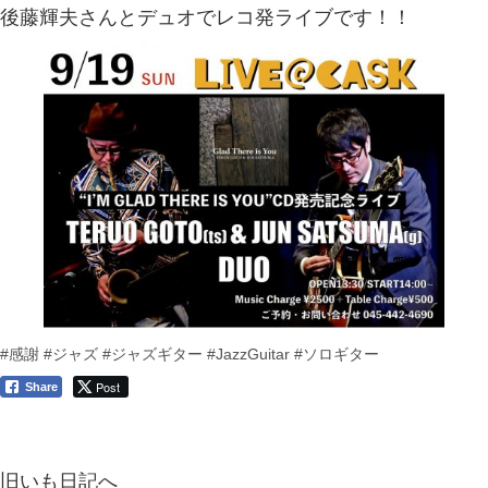
後藤輝夫さんとデュオでレコ発ライブです！！
#感謝
#ジャズ
#ジャズギター
#JazzGuitar
#ソロギター
Post
Share
旧いも日記へ