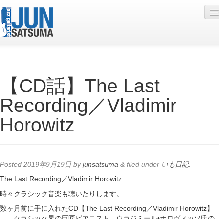
Profile
【CD話】The Last
Live Schedule
Recording／Vladimir
Discography
Horowitz
Diary
Photo
Contact
Posted
2019年9月19日
by
junsatsuma
&
filed under
いも日記
.
YouTube
The Last Recording／Vladimir Horowitz
時々クラシック音楽も聴いたりします。
Online Lesson
数ヶ月前に手に入れたCD【The Last Recording／Vladimir Horowitz】
…。クラシック界の巨匠ピアニスト、ウラジミール•ホロヴィッツ氏の