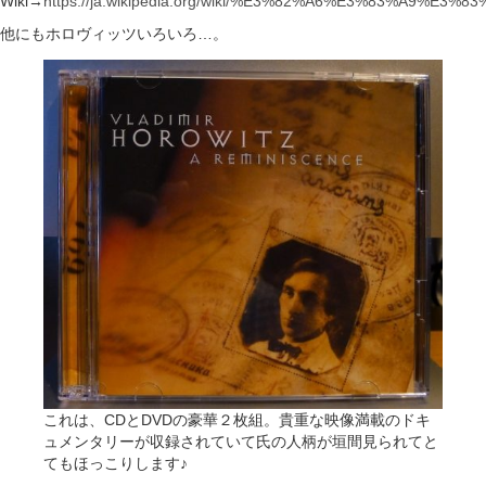
Wiki→
https://ja.wikipedia.org/wiki/%E3%82%A6%E3%83%
他にもホロヴィッツいろいろ…。
これは、CDとDVDの豪華２枚組。貴重な映像満載のドキ
ュメンタリーが収録されていて氏の人柄が垣間見られてと
てもほっこりします♪