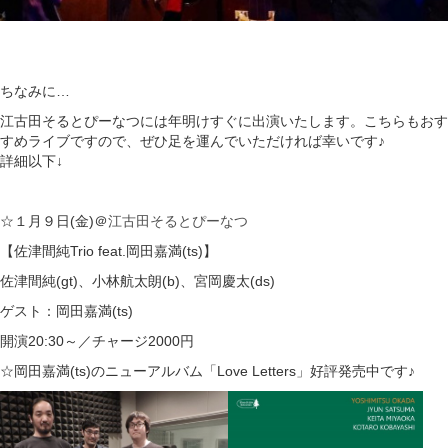
ちなみに…
江古田そるとぴーなつには年明けすぐに出演いたします。こちらもおす
すめライブですので、ぜひ足を運んでいただければ幸いです♪
詳細以下↓
☆１月９日(金)＠
江古田そるとぴーなつ
【佐津間純Trio feat.岡田嘉満(ts)】
佐津間純(gt)、小林航太朗(b)、宮岡慶太(ds)
ゲスト：岡田嘉満(ts)
開演20:30～／チャージ2000円
☆岡田嘉満(ts)のニューアルバム「Love Letters」好評発売中です♪