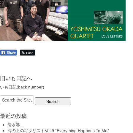
Post
Share
旧いも日記へ
いも日記(back number)
Search
for:
最近の投稿
清水港…
海の上のギタリストVol.9 “Everything Happens To Me”