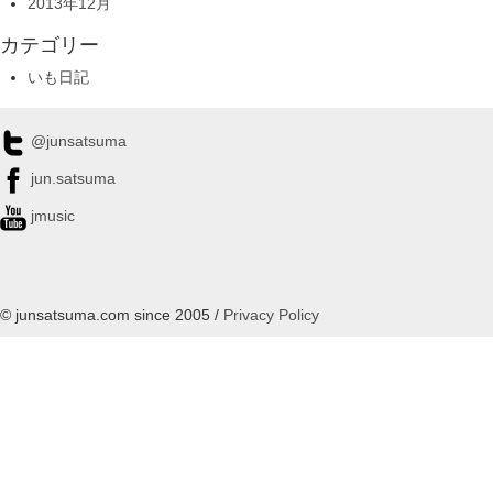
2013年12月
カテゴリー
いも日記
@junsatsuma
jun.satsuma
jmusic
© junsatsuma.com since 2005 /
Privacy Policy