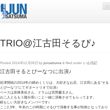
Profile
TRIO@江古田そるぴ♪
Live Schedule
Discography
Diary
Posted
2014年12月28日
by
junsatsuma
&
filed under
いも日記
.
Photo
江古田そるとぴーなつに出演♪
Contact
佐津間純の2014年の締めくくりは、大好きなお店、江古田にある”そる
とぴーなつ”にてギタートリオで出演♪
YouTube
ベースは若林美佐さん、ドラムは宮岡慶太さん。
お二人とももう随分長いこと一緒に演奏させてもらってます。
Online Lesson
頼もしい大好きなメンバーです♪
ここ2,3年、年末のこの時期にそるぴで演奏する事が恒例となっており