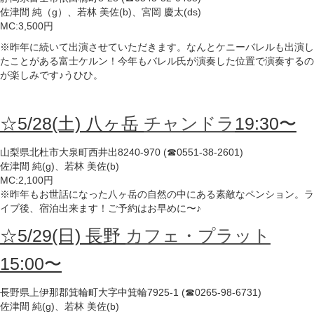
佐津間 純（g）、若林 美佐(b)、宮岡 慶太(ds)
MC:3,500円
※昨年に続いて出演させていただきます。なんとケニーバレルも出演し
たことがある富士ケルン！今年もバレル氏が演奏した位置で演奏するの
が楽しみです♪うひひ。
☆5/28(土) 八ヶ岳
チャンドラ
19:30〜
山梨県北杜市大泉町西井出8240-970 (☎0551-38-2601)
佐津間 純(g)、若林 美佐(b)
MC:2,100円
※昨年もお世話になった八ヶ岳の自然の中にある素敵なペンション。ラ
イブ後、宿泊出来ます！ご予約はお早めに〜♪
☆5/29(日) 長野
カフェ・プラット
15:00〜
長野県上伊那郡箕輪町大字中箕輪7925-1 (☎0265-98-6731)
佐津間 純(g)、若林 美佐(b)