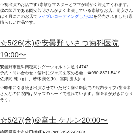
※初出演のお店です♪素敵なマスターとママが暖かく迎えてくれます。
僕の師匠である岡安芳明さんがよく出演している素敵なお店。岡安さん
は４月にこのお店で
ライブレコーディングしたCD
を発売されました♪素
晴らしい作品です。
☆5/26(木)＠安曇野 いさつ歯科医院
19:00〜
安曇野市豊科南穂高シダーウォルトン通り4742
予約・問い合わせ：信州にジャズを広める会 ☎090-8871-5419
佐津間 純（g）、若林 美佐(b)、宮岡 慶太(ds)
※昨年に引き続き出演させていただく歯科医院での院内ライブ♪歯医者
さんなのに院内はジャズのムードで溢れています。歯医者が好きになり
そう。
☆5/27(金)＠富士
ケルン
20:00〜
静岡県富士市依田橋町8-28 (☎0545-52-0468)