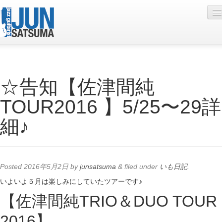
Profile
☆告知【佐津間純
Live Schedule
TOUR2016 】5/25〜29詳
Discography
細♪
Diary
Photo
Contact
Posted
2016年5月2日
by
junsatsuma
&
filed under
いも日記
.
YouTube
いよいよ５月は楽しみにしていたツアーです♪
【佐津間純TRIO＆DUO TOUR
Online Lesson
2016】