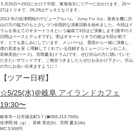
５月25日〜29日にかけて中部、東海地方にツアーに出かけます。25〜
27はトリオで、28,29はデュオとなります。
2013 年の佐津間純のデビューアルバム
「Jump For Joy」
発表を機に沢
山の方の協力のもと少しづつ全国的な演奏活動を始めました。今回はド
ラムを加えてのギタートリオという編成で3日ほど演奏します(後半の２
日間はベースとデュオです)。実はギタートリオでの旅は今回が初で
す。とても楽しみにしています。メンバーは、普段から一緒に演奏し、
僕の音楽を深 く理解してくれている信頼するミュージシャンお二人、
若林美佐(ベース)、宮岡慶太(ドラム)です。ぜひ沢山の方に聴いていた
だきたいサウンドです。ご都合つきましたらぜひお出かけ下さい。沢山
の方にお会い出来ますように！
【ツアー日程】
☆5/25(水)＠岐阜
アイランドカフェ
19:30〜
岐阜市一日市場北町3-7 (☎058-213-7505)
佐津間 純（g）、若林 美佐(b)、宮岡 慶太(ds)
MC:3,500円