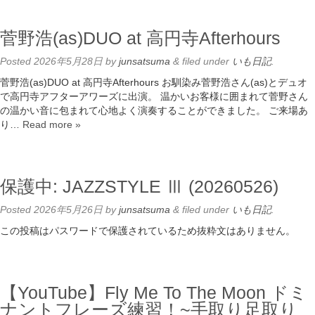
菅野浩(as)DUO at 高円寺Afterhours
Posted
2026年5月28日
by
junsatsuma
&
filed under
いも日記
.
菅野浩(as)DUO at 高円寺Afterhours お馴染み菅野浩さん(as)とデュオ
で高円寺アフターアワーズに出演。 温かいお客様に囲まれて菅野さん
の温かい音に包まれて心地よく演奏することができました。 ご来場あ
り…
Read more »
保護中: JAZZSTYLE Ⅲ (20260526)
Posted
2026年5月26日
by
junsatsuma
&
filed under
いも日記
.
この投稿はパスワードで保護されているため抜粋文はありません。
【YouTube】Fly Me To The Moon ドミ
ナントフレーズ練習！~手取り足取り