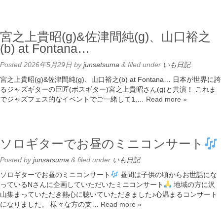
宮之上貴昭(g)&佐津間純(g)、山口裕之
(b) at Fontana…
Posted
2026年5月29日
by
junsatsuma
&
filed under
いも日記
.
宮之上貴昭(g)&佐津間純(g)、山口裕之(b) at Fontana… 日本が世界に誇
るジャズギターの巨匠(ボスギター)宮之上貴昭さん(g)と共演！ これま
でジャズフェス的なイベントでご一緒して1,…
Read more »
ソロギターでお昼のミニコンサート
Posted
by
junsatsuma
&
filed under
いも日記
.
ソロギターでお昼のミニコンサート
昼間は子供の頃からお世話にな
っているNさんに企画していただいたミニコンサート
地域の方に沢
山集まっていただき熱心に聴いていただきました♪心温まるコンサート
になりました。 様々な方の支…
Read more »