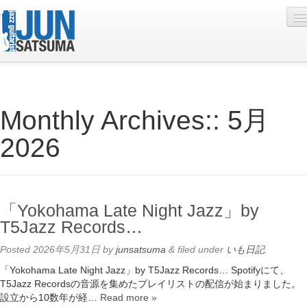
Profile
Monthly Archives::
5月
Live Schedule
2026
Discography
Diary
Photo
「Yokohama Late Night Jazz」by
Contact
T5Jazz Records…
YouTube
Posted
2026年5月31日
by
junsatsuma
&
filed under
いも日記
.
「Yokohama Late Night Jazz」by T5Jazz Records… Spotifyにて、
Online Lesson
T5Jazz Recordsの音源を集めたプレイリストの配信が始まりました。
設立から10数年が経…
Read more »