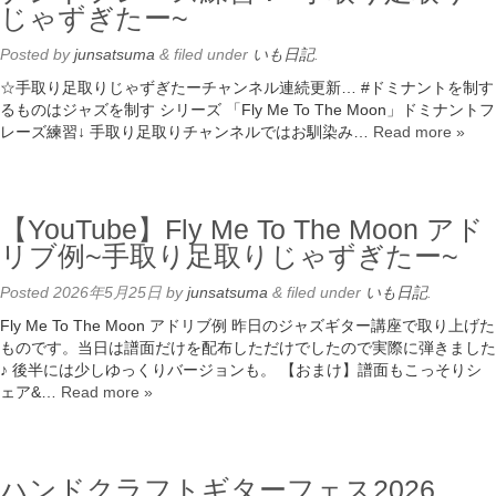
じゃずぎたー~
Posted
by
junsatsuma
&
filed under
いも日記
.
☆手取り足取りじゃずぎたーチャンネル連続更新… #ドミナントを制す
るものはジャズを制す シリーズ 「Fly Me To The Moon」ドミナントフ
レーズ練習↓ 手取り足取りチャンネルではお馴染み…
Read more »
【YouTube】Fly Me To The Moon アド
リブ例~手取り足取りじゃずぎたー~
Posted
2026年5月25日
by
junsatsuma
&
filed under
いも日記
.
Fly Me To The Moon アドリブ例 昨日のジャズギター講座で取り上げた
ものです。当日は譜面だけを配布しただけでしたので実際に弾きました
♪ 後半には少しゆっくりバージョンも。 【おまけ】譜面もこっそりシ
ェア&…
Read more »
ハンドクラフトギターフェス2026