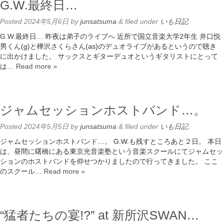
G.W.最終日…
Posted
2024年5月6日
by
junsatsuma
&
filed under
いも日記
.
G.W.最終日… 昨夜は弟子のライブへ 近所で国立音楽大学2年生 井口悦
男くん(g)と樺沢さくらさん(as)のデュオライブがあるというので聴き
に出かけました。 サックスとギターデュオというギタリストにとって
は…
Read more »
ジャムセッションホストバンド…。
Posted
2024年5月5日
by
junsatsuma
&
filed under
いも日記
.
ジャムセッションホストバンド…。 G.W.も残すところあと２日。 本日
は、昼間に曙橋にある東京光音楽塾という音楽スクールにてジャムセッ
ションのホストバンドを仰せつかりましたので行ってきました。 ここ
のスクール…
Read more »
“猛者たちの宴!?” at 新所沢SWAN…