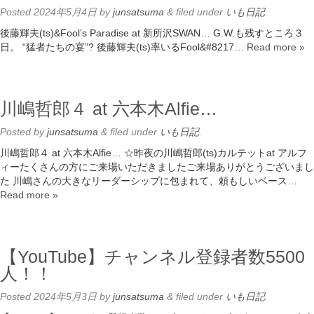
Posted
2024年5月4日
by
junsatsuma
&
filed under
いも日記
.
後藤輝夫(ts)&Fool’s Paradise at 新所沢SWAN… G.W.も残すところ３
日。 “猛者たちの宴”? 後藤輝夫(ts)率いるFool&#8217…
Read more »
川嶋哲郎４ at 六本木Alfie…
Posted
by
junsatsuma
&
filed under
いも日記
.
川嶋哲郎４ at 六本木Alfie… ☆昨夜の川嶋哲郎(ts)カルテットat アルフ
ィーたくさんの方にご来場いただきましたご来場ありがとうございまし
た 川嶋さんの大きなリーダーシップに包まれて、頼もしいベース…
Read more »
【YouTube】チャンネル登録者数5500
人！！
Posted
2024年5月3日
by
junsatsuma
&
filed under
いも日記
.