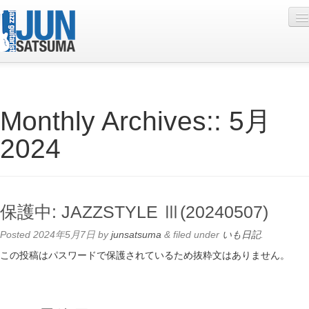
Profile
Monthly Archives::
5月
Live Schedule
2024
Discography
Diary
Photo
保護中: JAZZSTYLE Ⅲ(20240507)
Contact
Posted
2024年5月7日
by
junsatsuma
&
filed under
いも日記
.
YouTube
この投稿はパスワードで保護されているため抜粋文はありません。
Online Lesson