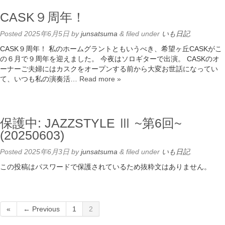
CASK９周年！
Posted
2025年6月5日
by
junsatsuma
&
filed under
いも日記
.
CASK９周年！ 私のホームグラントともいうべき、希望ヶ丘CASKがこ
の６月で９周年を迎えました。 今夜はソロギターで出演。 CASKのオ
ーナーご夫婦にはカスクをオープンする前から大変お世話になってい
て、いつも私の演奏活…
Read more »
保護中: JAZZSTYLE Ⅲ ~第6回~
(20250603)
Posted
2025年6月3日
by
junsatsuma
&
filed under
いも日記
.
この投稿はパスワードで保護されているため抜粋文はありません。
«
← Previous
1
2