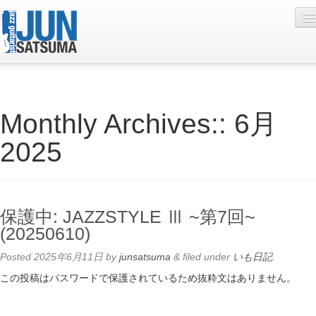
Profile
Monthly Archives::
6月
Live Schedule
2025
Discography
Diary
Photo
保護中: JAZZSTYLE Ⅲ ~第7回~
Contact
(20250610)
YouTube
Posted
2025年6月11日
by
junsatsuma
&
filed under
いも日記
.
この投稿はパスワードで保護されているため抜粋文はありません。
Online Lesson