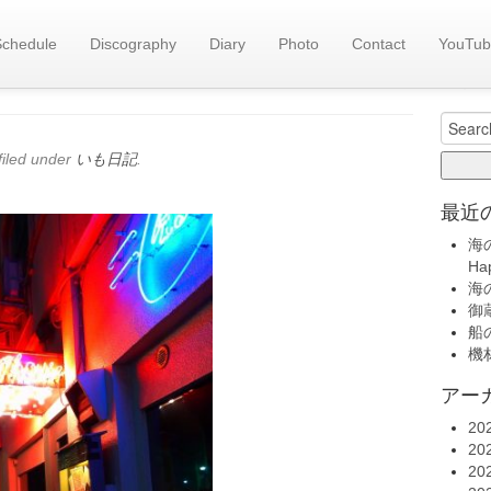
Schedule
Discography
Diary
Photo
Contact
YouTub
旧い
いも日記(
Search
for:
filed under
いも日記
.
最近
海の
Ha
海の
御
船の
機
アー
20
20
20