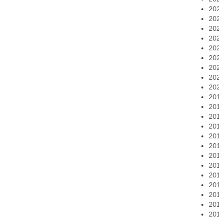
20
20
20
20
20
20
20
20
20
20
20
20
20
20
20
20
20
20
20
20
20
20