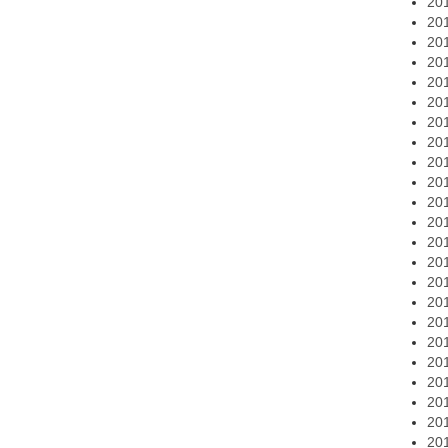
20
20
20
20
20
20
20
20
20
20
20
20
20
20
20
20
20
20
20
20
20
20
20