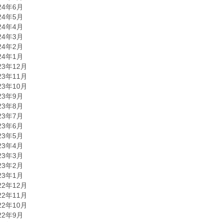
24年6月
24年5月
24年4月
24年3月
24年2月
24年1月
23年12月
23年11月
23年10月
23年9月
23年8月
23年7月
23年6月
23年5月
23年4月
23年3月
23年2月
23年1月
22年12月
22年11月
22年10月
22年9月