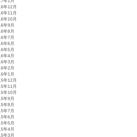
17年1月
16年12月
16年11月
16年10月
16年9月
16年8月
16年7月
16年6月
16年5月
16年4月
16年3月
16年2月
16年1月
15年12月
15年11月
15年10月
15年9月
15年8月
15年7月
15年6月
15年5月
15年4月
15年3月