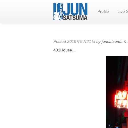
Profile
Live 
491House…
Posted
2019年5月21日
by
junsatsuma
&
491House…