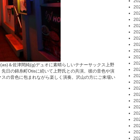
20
20
20
20
20
20
20
20
20
20
20
(as)＆佐津間純(g)デュオに素晴らしいテナーサックス上野
20
先日の錦糸町Otisに続いて上野氏との共演。彼の音色や演
20
クスの音色に包まれながら楽しく演奏。沢山の方にご来場い
20
！
20
20
20
20
20
20
20
20
20