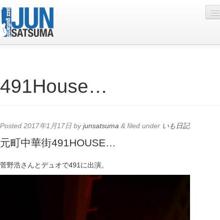
Profile
491House…
Live Schedule
Discography
Diary
Posted
2017年1月17日
by
junsatsuma
&
filed under
いも日記
.
Photo
元町中華街491HOUSE…
Contact
菅野浩さんとデュオで491に出演。
YouTube
Online Lesson