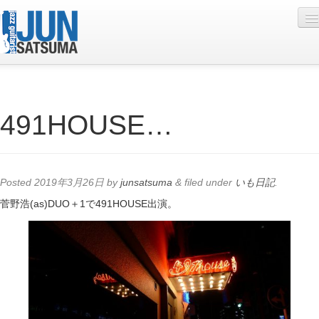
Profile
491HOUSE…
Live Schedule
Discography
Diary
Posted
2019年3月26日
by
junsatsuma
&
filed under
いも日記
.
Photo
菅野浩(as)DUO＋1で491HOUSE出演。
Contact
YouTube
Online Lesson