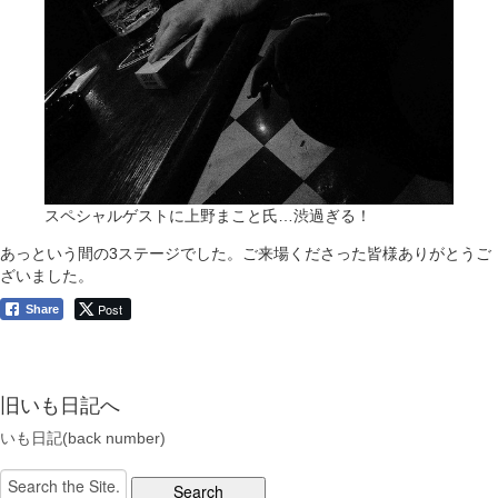
スペシャルゲストに上野まこと氏…渋過ぎる！
あっという間の3ステージでした。ご来場くださった皆様ありがとうご
ざいました。
Post
Share
旧いも日記へ
いも日記(back number)
Search