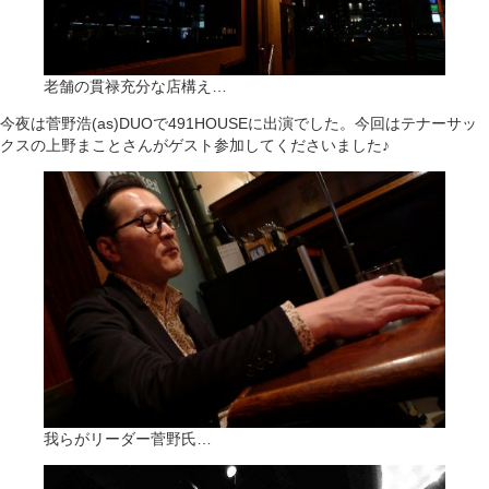
老舗の貫禄充分な店構え…
今夜は菅野浩(as)DUOで491HOUSEに出演でした。今回はテナーサッ
クスの上野まことさんがゲスト参加してくださいました♪
我らがリーダー菅野氏…