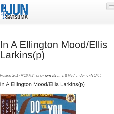
Profile
In A Ellington Mood/Ellis
Live Schedule
Larkins(p)
Discography
Diary
Photo
Posted
2017年10月24日
by
junsatsuma
&
filed under
いも日記
.
Contact
In A Ellington Mood/Ellis Larkins(p)
YouTube
Online Lesson