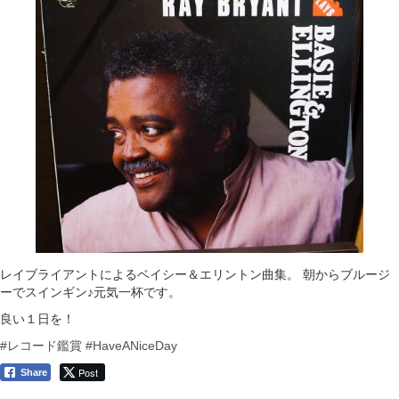
レイブライアントによるベイシー＆エリントン曲集。 朝からブルージ
ーでスインギン♪元気一杯です。
良い１日を！
#レコード鑑賞
#HaveANiceDay
Post
Share