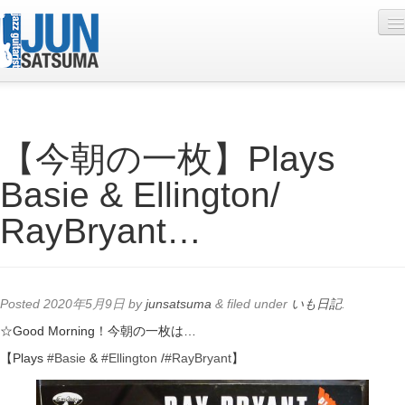
Profile
【今朝の一枚】Plays
Live Schedule
Basie & Ellington/
Discography
RayBryant…
Diary
Photo
Contact
Posted
2020年5月9日
by
junsatsuma
&
filed under
いも日記
.
YouTube
☆Good Morning！今朝の一枚は…
【Plays
#Basie
&
#Ellington
/
#RayBryant
】
Online Lesson