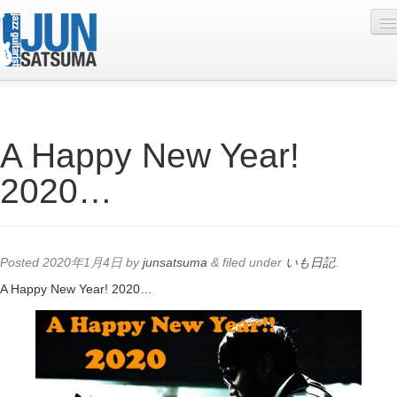
Profile
A Happy New Year!
Live Schedule
2020…
Discography
Diary
Photo
Posted
2020年1月4日
by
junsatsuma
&
filed under
いも日記
.
Contact
A Happy New Year! 2020…
YouTube
Online Lesson