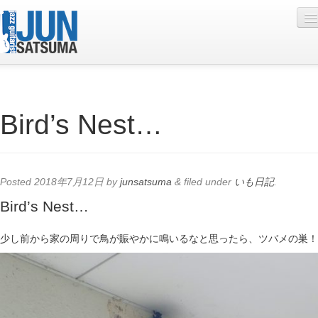
Profile
Bird’s Nest…
Live Schedule
Discography
Diary
Posted
2018年7月12日
by
junsatsuma
&
filed under
いも日記
.
Photo
Bird’s Nest…
Contact
少し前から家の周りで鳥が賑やかに鳴いるなと思ったら、ツバメの巣！
YouTube
Online Lesson