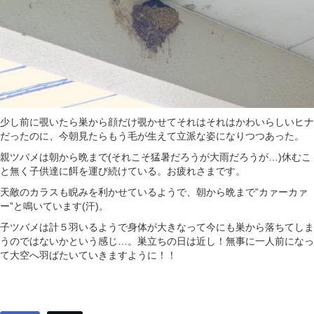
少し前に覗いたら巣から顔だけ覗かせてそれはそれはかわいらしいヒナ
だったのに、今朝見たらもう毛が生えて立派な姿になりつつあった。
親ツバメは朝から晩まで(それこそ猛暑だろうが大雨だろうが…)休むこ
と無く子供達に餌を運び続けている。お疲れさまです。
天敵のカラスも睨みを利かせているようで、朝から晩まで”カァーカァ
ー”と鳴いています(汗)。
子ツバメは計５羽いるようで身体が大きなって今にも巣から落ちてしま
うのではないかという感じ…。巣立ちの日は近し！無事に一人前になっ
て大空へ羽ばたいていきますように！！