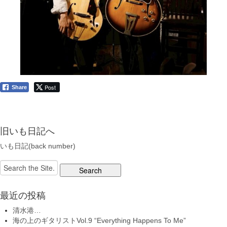
Post
Share
旧いも日記へ
いも日記(back number)
Search
for:
最近の投稿
清水港…
海の上のギタリストVol.9 “Everything Happens To Me”