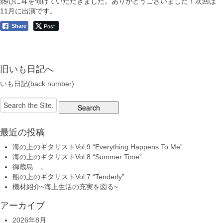
熱心に耳を傾けていただきました。ありがとうございました！次回は
11月に出演です。
Post
Share
旧いも日記へ
いも日記(back number)
Search
for:
最近の投稿
海の上のギタリストVol.9 “Everything Happens To Me”
海の上のギタリストVol.8 “Summer Time”
御蔵島…。
船の上のギタリストVol.7 “Tenderly”
機材紹介~海上生活の充実を図る~
アーカイブ
2026年8月