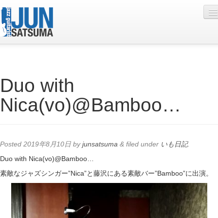
Profile
Duo with
Live Schedule
Nica(vo)@Bamboo…
Discography
Diary
Photo
Posted
2019年8月10日
by
junsatsuma
&
filed under
いも日記
.
Contact
Duo with Nica(vo)@Bamboo…
素敵なジャズシンガー”Nica”と藤沢にある素敵バー”Bamboo”に出演。
YouTube
Online Lesson