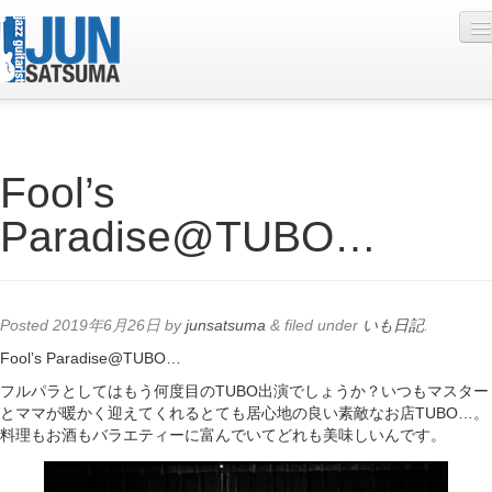
Profile
Fool’s
Live Schedule
Paradise@TUBO…
Discography
Diary
Photo
Posted
2019年6月26日
by
junsatsuma
&
filed under
いも日記
.
Contact
Fool’s Paradise@TUBO…
フルパラとしてはもう何度目のTUBO出演でしょうか？いつもマスター
YouTube
とママが暖かく迎えてくれるとても居心地の良い素敵なお店TUBO…。
料理もお酒もバラエティーに富んでいてどれも美味しいんです。
Online Lesson