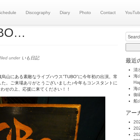
Schedule
Discography
Diary
Photo
Contact
YouTub
旧い
ool’s
いも日記(
UBO…
Search
for:
filed under
いも日記
.
最近
清
海の
烏山にある素敵なライブハウス”TUBO”に今年初の出演。常
Ha
した。ご来場ありがとうございました♪今年もコンスタントに
海の
合わせの上、応援に来てください！！
御
船の
アー
20
20
20