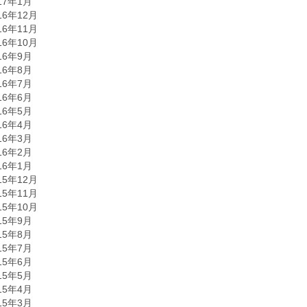
17年1月
16年12月
16年11月
16年10月
16年9月
16年8月
16年7月
16年6月
16年5月
16年4月
16年3月
16年2月
16年1月
15年12月
15年11月
15年10月
15年9月
15年8月
15年7月
15年6月
15年5月
15年4月
15年3月