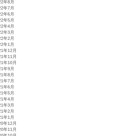
22年8月
22年7月
22年6月
22年5月
22年4月
22年3月
22年2月
22年1月
21年12月
21年11月
21年10月
21年9月
21年8月
21年7月
21年6月
21年5月
21年4月
21年3月
21年2月
21年1月
20年12月
20年11月
20年10月