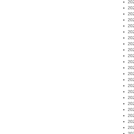
20
20
20
20
20
20
20
20
20
20
20
20
20
20
20
20
20
20
20
20
20
20
20