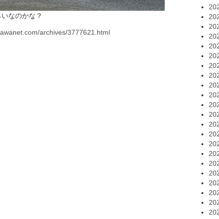
20
らいなのかな？
20
20
ukawanet.com/archives/3777621.html
20
20
20
20
20
20
20
20
20
20
20
20
20
20
20
20
20
20
20