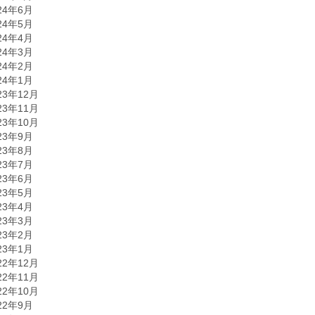
24年6月
24年5月
24年4月
24年3月
24年2月
24年1月
23年12月
23年11月
23年10月
23年9月
23年8月
23年7月
23年6月
23年5月
23年4月
23年3月
23年2月
23年1月
22年12月
22年11月
22年10月
22年9月