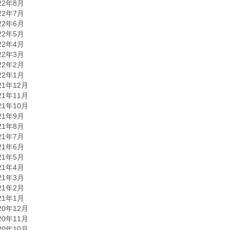
22年8月
22年7月
22年6月
22年5月
22年4月
22年3月
22年2月
22年1月
21年12月
21年11月
21年10月
21年9月
21年8月
21年7月
21年6月
21年5月
21年4月
21年3月
21年2月
21年1月
20年12月
20年11月
20年10月