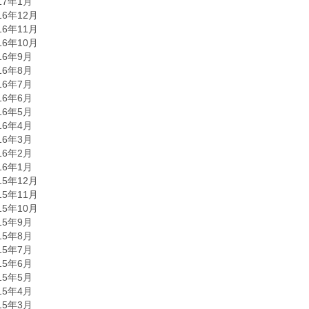
17年1月
16年12月
16年11月
16年10月
16年9月
16年8月
16年7月
16年6月
16年5月
16年4月
16年3月
16年2月
16年1月
15年12月
15年11月
15年10月
15年9月
15年8月
15年7月
15年6月
15年5月
15年4月
15年3月