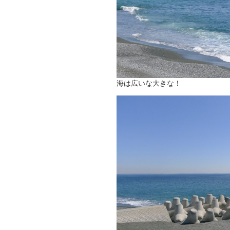
海は広いな大きな！