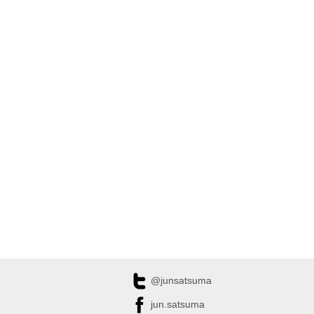
@junsatsuma
jun.satsuma