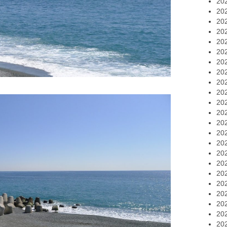
20
20
20
20
20
20
20
20
20
20
20
20
20
20
20
20
20
20
20
20
20
20
20