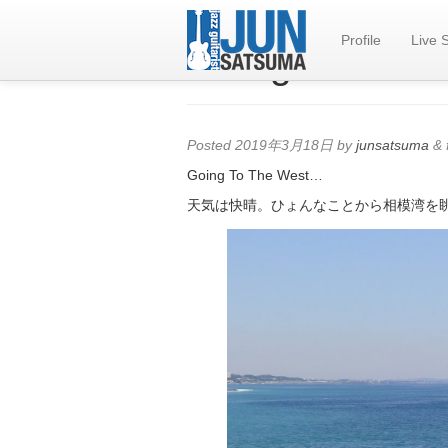
Profile
Live 
Going To The
Posted
2019年3月18日
by
junsatsuma
&
Going To The West…
天気は快晴。ひょんなことから相模湾を眺