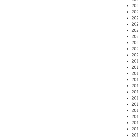
20
20
20
20
20
20
20
20
20
20
20
20
20
20
20
20
20
20
20
20
20
20