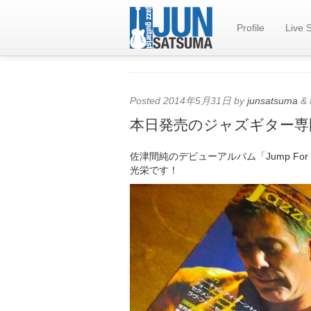
Profile
Live 
Jazz Guitar Bo
Posted
2014年5月31日
by
junsatsuma
&
本日発売のジャズギター専門誌「J
佐津間純のデビューアルバム「Jump Fo
光栄です！