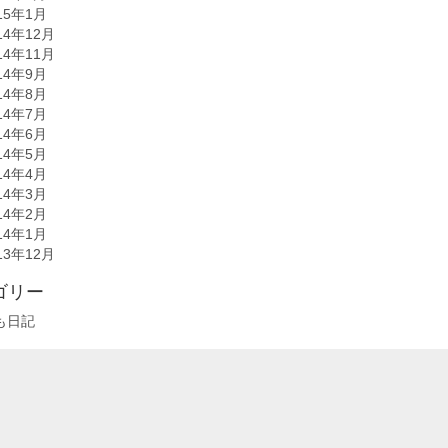
15年1月
14年12月
14年11月
14年9月
14年8月
14年7月
14年6月
14年5月
14年4月
14年3月
14年2月
14年1月
13年12月
ゴリー
も日記