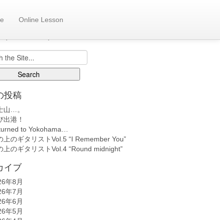
e
Online Lesson
も日記へ
back number)
の投稿
士山…。
び出港！
turned to Yokohama…
上のギタリストVol.5 “I Remember You”
上のギタリストVol.4 “Round midnight”
カイブ
26年8月
26年7月
26年6月
26年5月