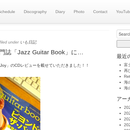
Schedule
Discography
Diary
Photo
Contact
YouTub
旧い
ok!!
いも日記(
Search
for:
filed under
いも日記
.
azz Guitar Book」に…
最近
富
r Joy」のCDレビューを載せていただきました！！
再
Re
海の
海の
アー
20
20
20
20