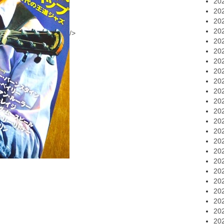
20
20
20
20
/>
20
20
20
20
20
20
20
20
20
20
20
20
20
20
20
20
20
20
20