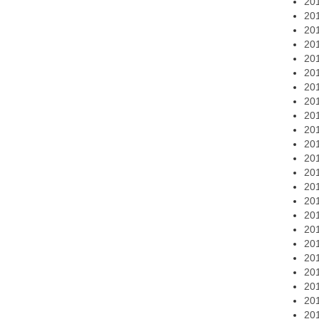
20
20
20
20
20
20
20
20
20
20
20
20
20
20
20
20
20
20
20
20
20
20
20