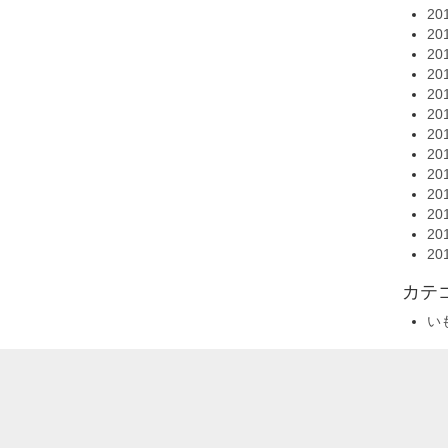
20
20
20
20
20
20
20
20
20
20
20
20
20
カテ
い