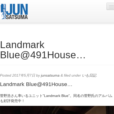
Profile
Landmark
Live Schedule
Blue@491House…
Discography
Diary
Photo
Posted
2017年5月7日
by
junsatsuma
&
filed under
いも日記
.
Contact
Landmark Blue@491House…
YouTube
菅野浩さん率いるユニット”Landmark Blue”。同名の菅野氏のアルバム
も好評発売中！
Online Lesson