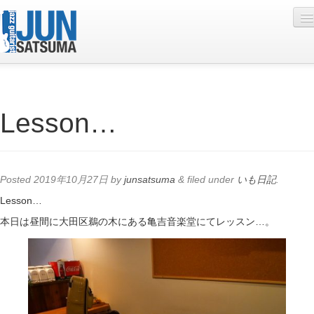
Profile
Lesson…
Live Schedule
Discography
Diary
Posted
2019年10月27日
by
junsatsuma
&
filed under
いも日記
.
Photo
Lesson…
本日は昼間に大田区鵜の木にある亀吉音楽堂にてレッスン…。
Contact
YouTube
Online Lesson