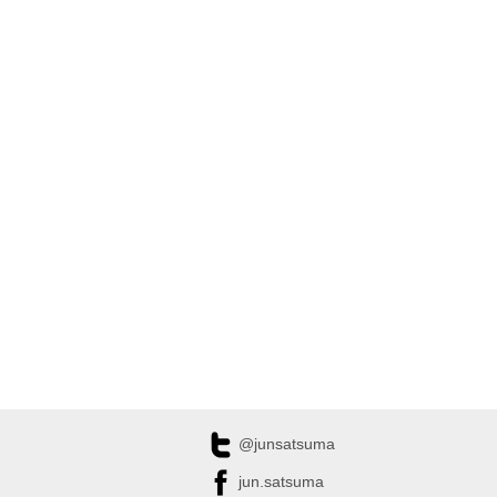
@junsatsuma
jun.satsuma