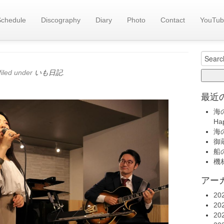
Schedule
Discography
Diary
Photo
Contact
YouTub
旧い
 Live!!
いも日記(
Search
for:
filed under
いも日記
.
最近
海の
Ha
海の
御
船の
機
アー
20
20
20