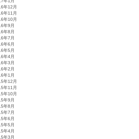
17年1月
16年12月
16年11月
16年10月
16年9月
16年8月
16年7月
16年6月
16年5月
16年4月
16年3月
16年2月
16年1月
15年12月
15年11月
15年10月
15年9月
15年8月
15年7月
15年6月
15年5月
15年4月
15年3月