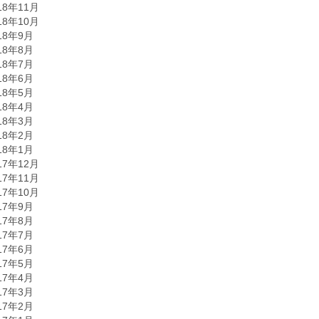
18年11月
18年10月
18年9月
18年8月
18年7月
18年6月
18年5月
18年4月
18年3月
18年2月
18年1月
17年12月
17年11月
17年10月
17年9月
17年8月
17年7月
17年6月
17年5月
17年4月
17年3月
17年2月