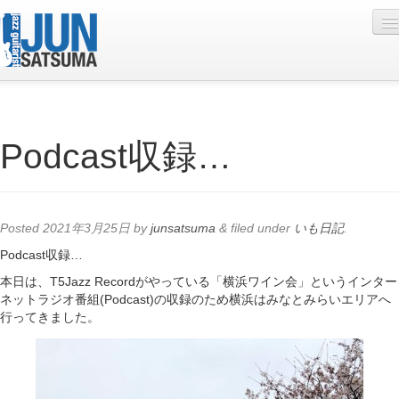
Profile
Podcast収録…
Live Schedule
Discography
Diary
Posted
2021年3月25日
by
junsatsuma
&
filed under
いも日記
.
Photo
Podcast収録…
本日は、T5Jazz Recordがやっている「横浜ワイン会」というインター
Contact
ネットラジオ番組(Podcast)の収録のため横浜はみなとみらいエリアへ
行ってきました。
YouTube
Online Lesson