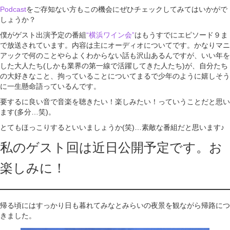
Podcast
をご存知ない方もこの機会にぜひチェックしてみてはいかがで
しょうか？
僕がゲスト出演予定の番組
“横浜ワイン会”
はもうすでにエピソード９ま
で放送されています。内容は主にオーディオについてです。かなりマニ
アックで何のことやらよくわからない話も沢山あるんですが、いい年を
した大人たち(しかも業界の第一線で活躍してきた人たち)が、自分たち
の大好きなこと、拘っていることについてまるで少年のように嬉しそう
に一生懸命語っているんです。
要するに良い音で音楽を聴きたい！楽しみたい！っていうことだと思い
ます(多分…笑)。
とてもほっこりするといいましょうか(笑)…素敵な番組だと思います♪
私のゲスト回は近日公開予定です。お
楽しみに！
帰る頃にはすっかり日も暮れてみなとみらいの夜景を観ながら帰路につ
きました。