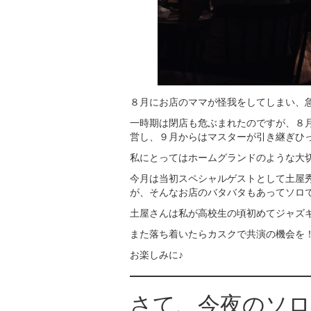
８月にお店のママが怪我をしてしまい、
一時期は閉店も危ぶまれたのですが、８
営し、９月からはマスターが引き継ぎひ
私にとってはホームグランドのような大
今月は当初スペシャルゲストとして土屋秀
が、そんなお店のバタバタもあってソロ
土屋さんは私が高校生の頃初めてジャズ
また落ち着いたらカスクで共演の機会を
お楽しみに♪
さて、今夜のソロ