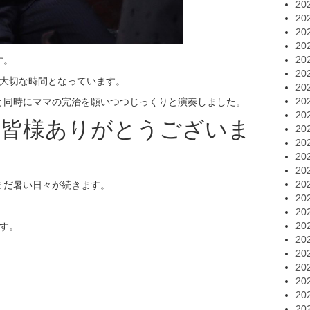
20
20
20
20
20
す。
20
う大切な時間となっています。
20
20
と同時にママの完治を願いつつじっくりと演奏しました。
20
た皆様ありがとうございま
20
20
20
20
20
まだ暑い日々が続きます。
20
20
20
ます。
20
20
20
20
20
20