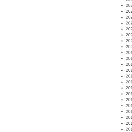
20
20
20
20
20
20
20
20
20
20
20
20
20
20
20
20
20
20
20
20
20
20