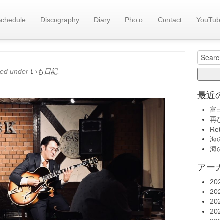
Schedule
Discography
Diary
Photo
Contact
YouTub
旧い
t CASK…
いも日記(
Search
for:
led under
いも日記
.
最近
富
再
Re
海の
海の
アー
20
20
20
20