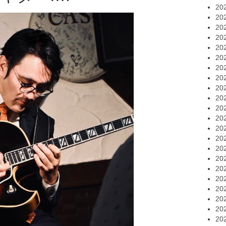
20
20
20
20
20
20
20
20
20
20
20
20
20
20
20
20
20
20
20
20
20
20