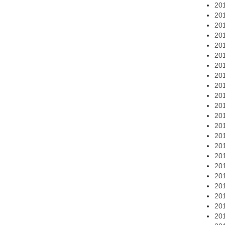
20
20
20
20
20
20
20
20
20
20
20
20
20
20
20
20
20
20
20
20
20
20