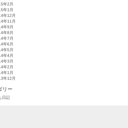
15年2月
15年1月
14年12月
14年11月
14年9月
14年8月
14年7月
14年6月
14年5月
14年4月
14年3月
14年2月
14年1月
13年12月
ゴリー
も日記