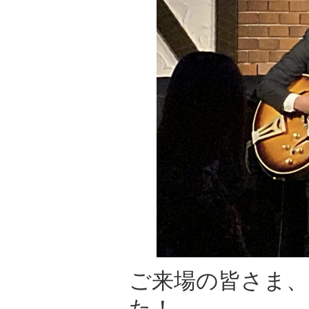
ご来場の皆さま
た！