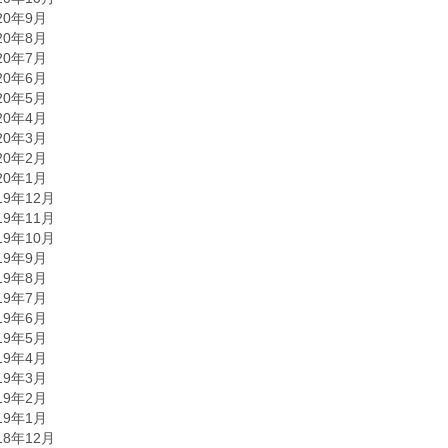
20年9月
20年8月
20年7月
20年6月
20年5月
20年4月
20年3月
20年2月
20年1月
19年12月
19年11月
19年10月
19年9月
19年8月
19年7月
19年6月
19年5月
19年4月
19年3月
19年2月
19年1月
18年12月