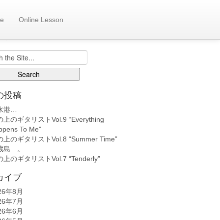
e
Online Lesson
も日記へ
back number)
の投稿
水港…
上のギタリストVol.9 “Everything
ppens To Me”
上のギタリストVol.8 “Summer Time”
蔵島…。
上のギタリストVol.7 “Tenderly”
カイブ
26年8月
26年7月
26年6月