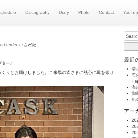
Schedule
Discography
Diary
Photo
Contact
YouTub
旧い
K…
いも日記(
Search
for:
led under
いも日記
.
最近
ター♪
清
っくりとお届けしました。ご来場の皆さまに熱心に耳を傾け
海の
Ha
海の
御
船の
アー
20
20
20