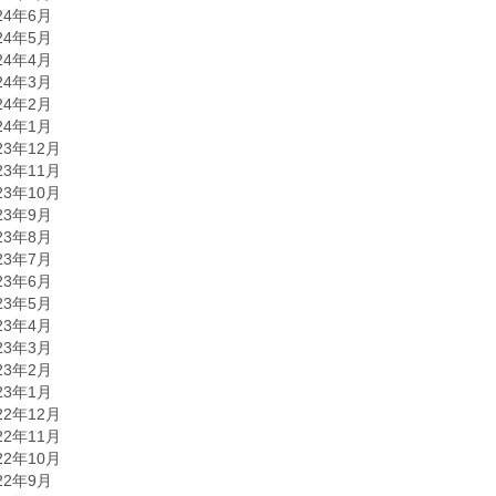
24年6月
24年5月
24年4月
24年3月
24年2月
24年1月
23年12月
23年11月
23年10月
23年9月
23年8月
23年7月
23年6月
23年5月
23年4月
23年3月
23年2月
23年1月
22年12月
22年11月
22年10月
22年9月