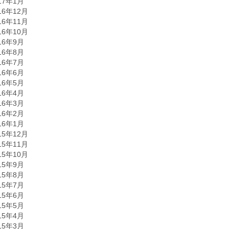
17年1月
16年12月
16年11月
16年10月
16年9月
16年8月
16年7月
16年6月
16年5月
16年4月
16年3月
16年2月
16年1月
15年12月
15年11月
15年10月
15年9月
15年8月
15年7月
15年6月
15年5月
15年4月
15年3月