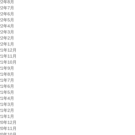
22年8月
22年7月
22年6月
22年5月
22年4月
22年3月
22年2月
22年1月
21年12月
21年11月
21年10月
21年9月
21年8月
21年7月
21年6月
21年5月
21年4月
21年3月
21年2月
21年1月
20年12月
20年11月
20年10月