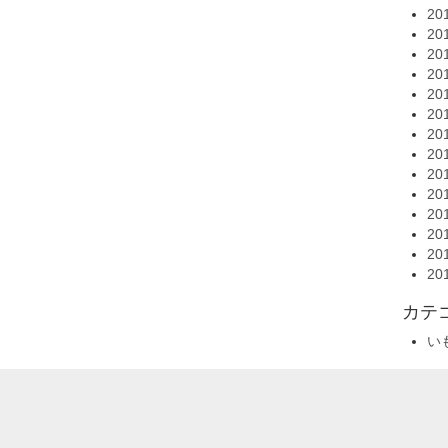
20
20
20
20
20
20
20
20
20
20
20
20
20
20
カテ
い