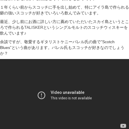
１年くらい前からスコッチに手を出し始めて、特にアイラ島で作られる
癖の強いスコッチが好きでいろいろ飲んでみています。
最近、少し前にお酒に詳しい方に薦めていただいたスカイ島というとこ
ろで作られる
TALISKER
というシングルモルトのスコッチウィスキーを
飲んでいます♪
余談ですが、敬愛するギタリストケニーバレル氏の曲で”Scotch
Blues”という曲があります。バレル氏もスコッチが好きなのでしょう
か？