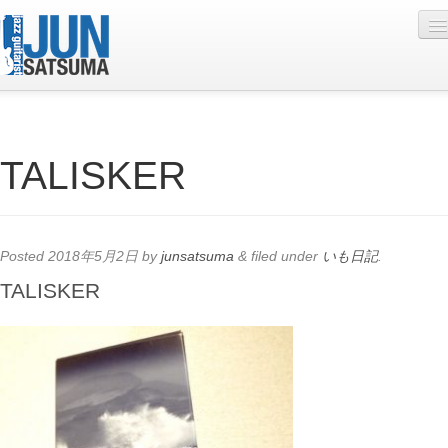
Profile
TALISKER
Live Schedule
Discography
Diary
Posted
2018年5月2日
by
junsatsuma
&
filed under
いも日記
.
Photo
TALISKER
Contact
YouTube
Online Lesson