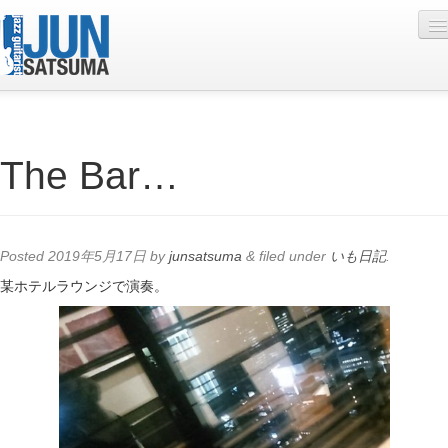
Profile
The Bar…
Live Schedule
Discography
Diary
Posted
2019年5月17日
by
junsatsuma
&
filed under
いも日記
.
Photo
某ホテルラウンジで演奏。
Contact
YouTube
Online Lesson