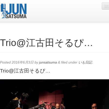
Profile
Trio@江古田そるぴ…
Live Schedule
Discography
Diary
Posted
2016年6月3日
by
junsatsuma
&
filed under
いも日記
.
Photo
Trio@江古田そるぴ…
Contact
YouTube
Online Lesson