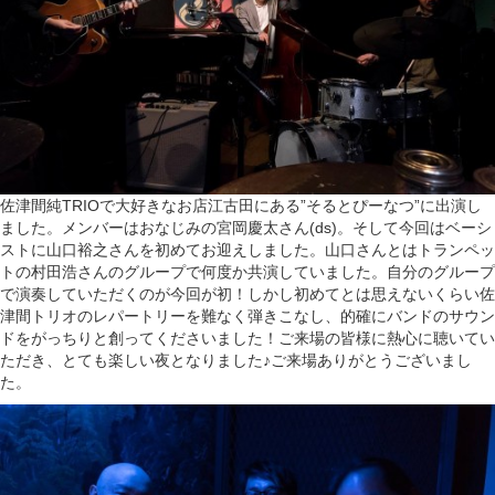
佐津間純TRIOで大好きなお店江古田にある”そるとぴーなつ”に出演し
ました。メンバーはおなじみの宮岡慶太さん(ds)。そして今回はベーシ
ストに山口裕之さんを初めてお迎えしました。山口さんとはトランペッ
トの村田浩さんのグループで何度か共演していました。自分のグループ
で演奏していただくのが今回が初！しかし初めてとは思えないくらい佐
津間トリオのレパートリーを難なく弾きこなし、的確にバンドのサウン
ドをがっちりと創ってくださいました！ご来場の皆様に熱心に聴いてい
ただき、とても楽しい夜となりました♪ご来場ありがとうございまし
た。