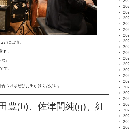
20
20
20
20
20
20
20
20
’s”に出演。
20
(p)。
20
20
した。
20
です。
20
20
20
都合つけばぜひお出かけください。
20
20
20
/吉田豊(b)、佐津間純(g)、紅
20
20
20
20
20