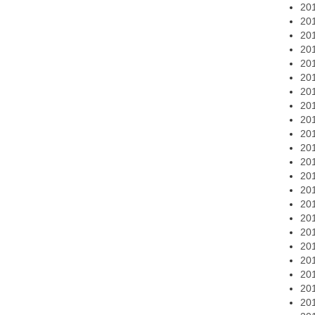
20
20
20
20
20
20
20
20
20
20
20
20
20
20
20
20
20
20
20
20
20
20