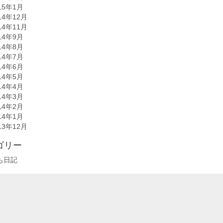
15年1月
14年12月
14年11月
14年9月
14年8月
14年7月
14年6月
14年5月
14年4月
14年3月
14年2月
14年1月
13年12月
ゴリー
も日記