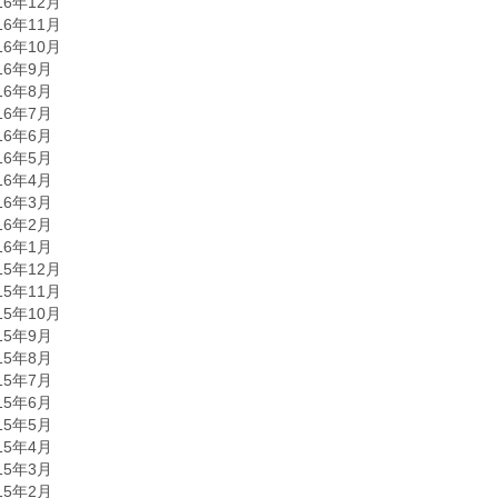
16年12月
16年11月
16年10月
16年9月
16年8月
16年7月
16年6月
16年5月
16年4月
16年3月
16年2月
16年1月
15年12月
15年11月
15年10月
15年9月
15年8月
15年7月
15年6月
15年5月
15年4月
15年3月
15年2月