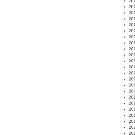
20
20
20
20
20
20
20
20
20
20
20
20
20
20
20
20
20
20
20
20
20
20
20