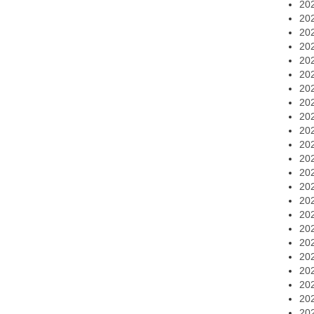
20
20
20
20
20
20
20
20
20
20
20
20
20
20
20
20
20
20
20
20
20
20
20