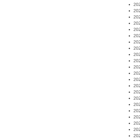
20
20
20
20
20
20
20
20
20
20
20
20
20
20
20
20
20
20
20
20
20
20