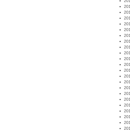
20
20
20
20
20
20
20
20
20
20
20
20
20
20
20
20
20
20
20
20
20
20
20