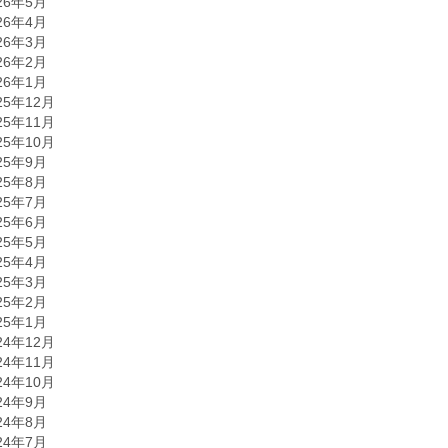
26年5月
26年4月
26年3月
26年2月
26年1月
25年12月
25年11月
25年10月
25年9月
25年8月
25年7月
25年6月
25年5月
25年4月
25年3月
25年2月
25年1月
24年12月
24年11月
24年10月
24年9月
24年8月
24年7月