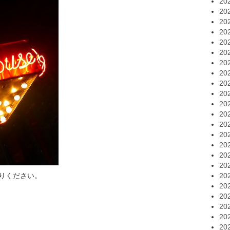
20
20
20
20
20
20
20
20
20
20
20
20
20
20
20
20
20
20
寄りください。
20
20
20
20
20