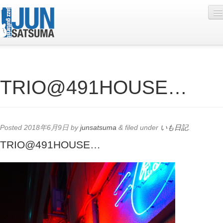
Profile
TRIO@491HOUSE…
Live Schedule
Discography
Diary
Posted
2018年6月9日
by
junsatsuma
&
filed under
いも日記
.
Photo
TRIO@491HOUSE…
Contact
YouTube
Online Lesson