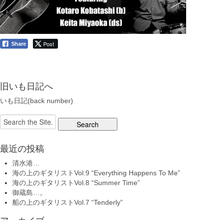
Post
Share
旧いも日記へ
いも日記(back number)
Search
for:
最近の投稿
清水港…
海の上のギタリストVol.9 “Everything Happens To Me”
海の上のギタリストVol.8 “Summer Time”
御蔵島…。
船の上のギタリストVol.7 “Tenderly”