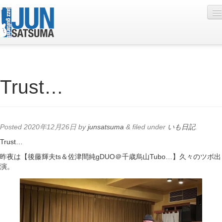
Profile
Trust…
Live Schedule
Discography
Diary
Posted
2020年12月26日
by
junsatsuma
&
filed under
いも日記
.
Photo
Trust…
昨夜は【後藤輝夫ts＆佐津間純gDUO＠千歳烏山Tubo…】久々のツボ出
Contact
演。
YouTube
Online Lesson