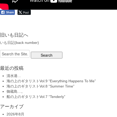
Post
Share
旧いも日記へ
いも日記(back number)
Search
for:
最近の投稿
清水港…
海の上のギタリストVol.9 “Everything Happens To Me”
海の上のギタリストVol.8 “Summer Time”
御蔵島…。
船の上のギタリストVol.7 “Tenderly”
アーカイブ
2026年8月