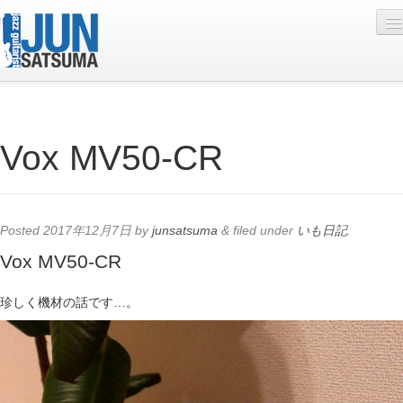
Profile
Vox MV50-CR
Live Schedule
Discography
Diary
Posted
2017年12月7日
by
junsatsuma
&
filed under
いも日記
.
Photo
Vox MV50-CR
Contact
珍しく機材の話です…。
YouTube
Online Lesson