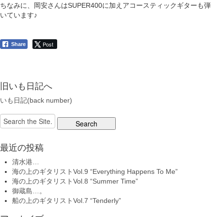
ちなみに、岡安さんはSUPER400に加えアコースティックギターも弾
いています♪
Post
Share
旧いも日記へ
いも日記(back number)
Search
for:
最近の投稿
清水港…
海の上のギタリストVol.9 “Everything Happens To Me”
海の上のギタリストVol.8 “Summer Time”
御蔵島…。
船の上のギタリストVol.7 “Tenderly”