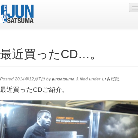
Profile
最近買ったCD…。
Live Schedule
Discography
Diary
Posted
2014年12月7日
by
junsatsuma
&
filed under
いも日記
.
Photo
最近買ったCDご紹介。
Contact
YouTube
Online Lesson