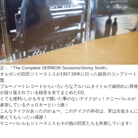
左：『The Complete SERMON Sessions/Jimmy Smith』
オルガンの巨匠ジミースミスが1957,58年に行った録音のコンプリート
盤。
ブルーノートレコードからいろいろなアルバムタイトルで細切れに再発
が繰り返されている録音を全てまとめたCD。
とても便利♪しかも今まで聴いた事のないテイクがっ！ケニーバレルが
参加しているチェロキーという曲！
こんなテイクがあったのかぁ〜。このテイクの存在は、実は生徒さんに
教えてもらった♪♪感謝！
ケニーバレルもジミースミスもその他の巨匠たちも炸裂しています♪